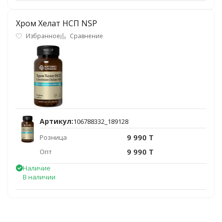
Хром Хелат НСП NSP
Избранное
Сравнение
Артикул:
106788332_189128
9 990 T
Розница
9 990 T
Опт
Наличие
В наличии