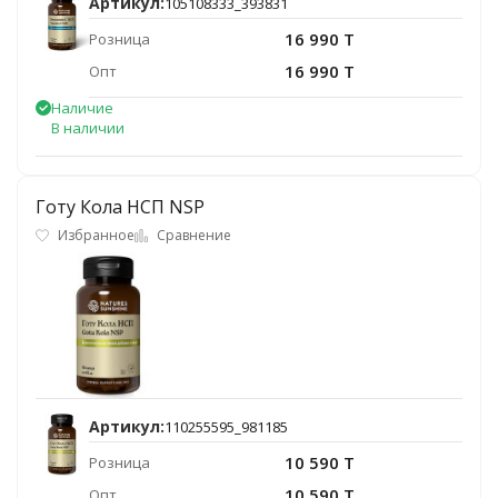
Артикул:
105108333_393831
16 990 T
Розница
16 990 T
Опт
Наличие
В наличии
Готу Кола НСП NSP
Избранное
Сравнение
Артикул:
110255595_981185
10 590 T
Розница
10 590 T
Опт