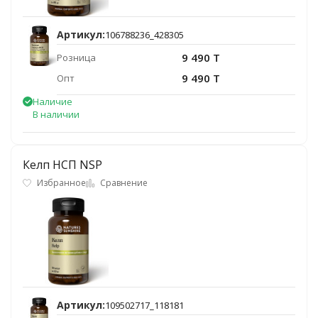
Артикул:
106788236_428305
9 490 T
Розница
9 490 T
Опт
Наличие
В наличии
Келп НСП NSP
Избранное
Сравнение
Артикул:
109502717_118181