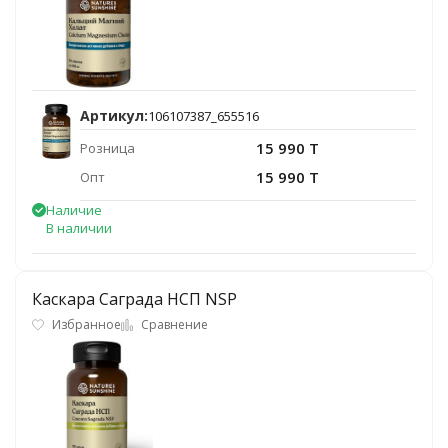
Артикул:
106107387_655516
15 990 T
Розница
15 990 T
Опт
Наличие
В наличии
Каскара Саграда НСП NSP
Избранное
Сравнение