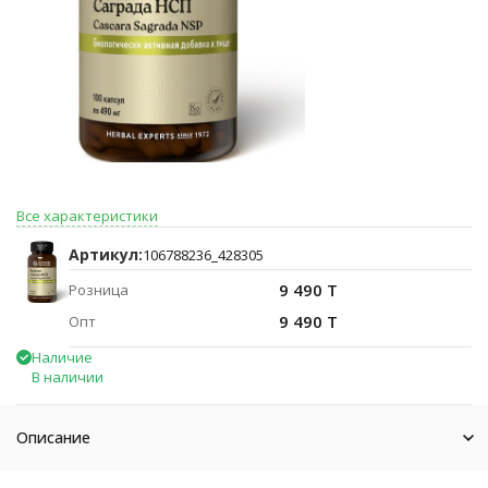
Все характеристики
Артикул:
106788236_428305
9 490 T
Розница
9 490 T
Опт
Наличие
В наличии
Описание