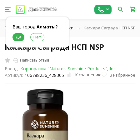
Ваш город
Алматы
?
Главная
Витамины и добавки
Каскара Саграда НСП NSP
Каскара Саграда НСП NSP
Написать отзыв
Бренд:
Корпорация "Nature's Sunshine Products", Inc.
К сравнению
В избранное
Артикул:
106788236_428305