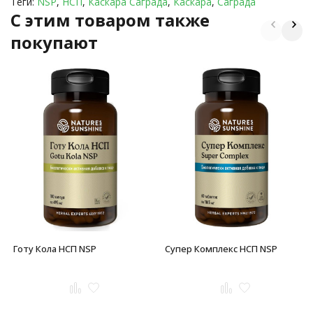
Теги:
NSP
,
НСП
,
Каскара Саграда
,
Каскара
,
Саграда
C этим товаром также
покупают
Готу Кола НСП NSP
Супер Комплекс НСП NSP