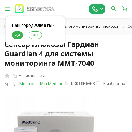
Ваш город
Алматы
?
Главная
Cистемы непрерывного мониторинга глюкозы
Се
Сенсор глюкозы Гардиан
Guardian 4 для системы
мониторинга ММТ-7040
Написать отзыв
К сравнению
В избранное
Бренд:
Medtronic MiniMed Inc