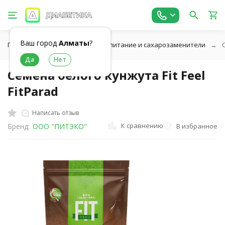
Ваш город
Алматы
?
Главная
Низкоуглеводное питание и сахарозаменители
Семена белого кунжута Fit Feel
FitParad
Написать отзыв
К сравнению
В избранное
Бренд:
ООО "ПИТЭКО"