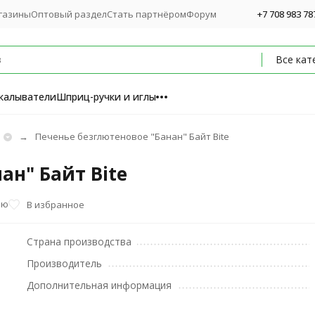
газины
Оптовый раздел
Стать партнёром
Форум
+7 708 983 78
Все кат
калыватели
Шприц-ручки и иглы
Печенье безглютеновое "Банан" Байт Bite
ан" Байт Bite
ию
В избранное
Страна производства
Производитель
Дополнительная информация