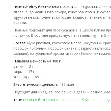
Печенье Bitey без глютена (Банан)
— натуральный переку
глютена, добавленного сахара, консервантов и искусств
фруктовые компоненты, которые придают печенью мягки
нотами.
Печенье подходит для перекуса дома, в школе или на пр
полдника. В составе присутствуют витамины группы B и
Состав:
мука рисовая, кокосовое масло, кукурузный кра
порошок яблочный, порошок банана, разрыхлитель (сода
кальция), натуральный ароматизатор «Банан», витамины 
Пищевая ценность на 100 г:
белки — 3 г
жиры — 17 г
углеводы — 65 г
Энергетическая ценность:
436 ккал
Подходит для ежедневного рациона детей и разнообраз
Теги:
Печенье безглютеновое
,
печенье байт
,
печенье ди