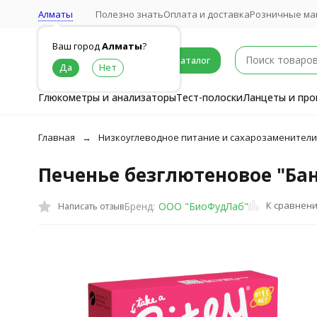
Алматы
Полезно знать
Оплата и доставка
Розничные ма
Ваш город
Алматы
?
Каталог
Глюкометры и анализаторы
Тест-полоски
Ланцеты и про
Главная
Низкоуглеводное питание и сахарозаменители
Печенье безглютеновое "Бан
К сравнен
Бренд:
ООО "БиоФудЛаб"
Написать отзыв