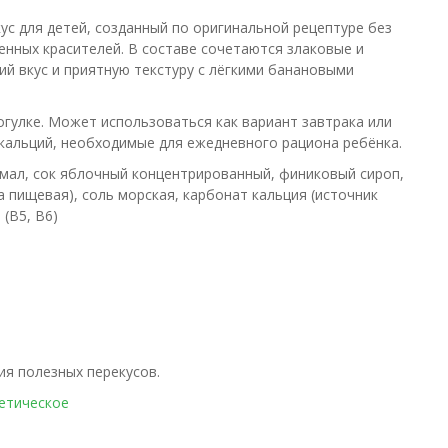
с для детей, созданный по оригинальной рецептуре без
енных красителей. В составе сочетаются злаковые и
й вкус и приятную текстуру с лёгкими банановыми
огулке. Может использоваться как вариант завтрака или
 кальций, необходимые для ежедневного рациона ребёнка.
хмал, сок яблочный концентрированный, финиковый сироп,
 пищевая), соль морская, карбонат кальция (источник
(B5, B6)
ия полезных перекусов.
етическое