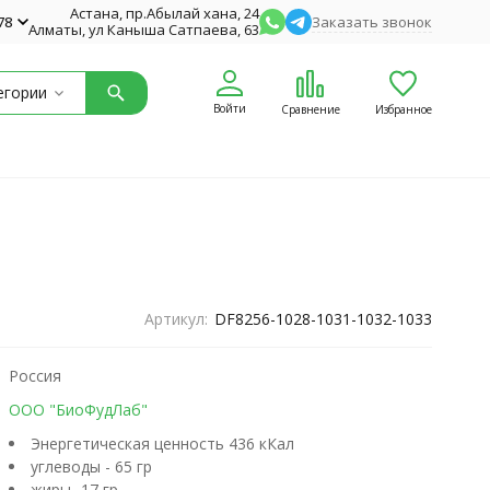
Астана, пр.Абылай хана, 24
78
Заказать звонок
Алматы, ул Каныша Сатпаева, 63
егории
Войти
Сравнение
Избранное
Артикул:
DF8256-1028-1031-1032-1033
Россия
ООО "БиоФудЛаб"
Энергетическая ценность 436 кКал
углеводы - 65 гр
жиры -17 гр