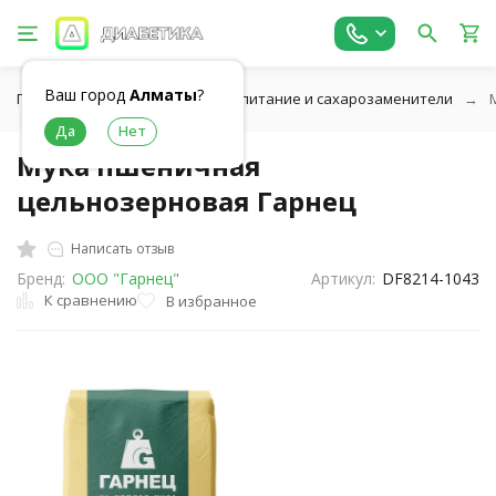
Ваш город
Алматы
?
Главная
Низкоуглеводное питание и сахарозаменители
Мука пшеничная
цельнозерновая Гарнец
Написать отзыв
Бренд:
ООО "Гарнец"
Артикул:
DF8214-1043
К сравнению
В избранное