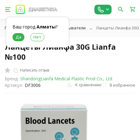
Ваш город
Алматы
?
Главная
Ланцеты и прокалыватели
Ланцеты Лианфа 30G 
Ланцеты Лианфа 30G Lianfa
№100
Написать отзыв
Бренд:
ShandongLianfa Medical Plastic Prod Co., Ltd
К сравнению
В избранное
Артикул:
DF3006