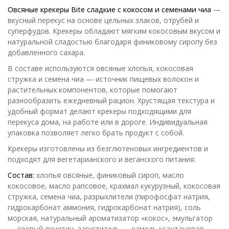
Овсяные крекеры Bite сладкие с кокосом и семенами чиа
—
вкусный перекус на основе цельных злаков, отрубей и
суперфудов. Крекеры обладают мягким кокосовым вкусом и
натуральной сладостью благодаря финиковому сиропу без
добавленного сахара.
В составе используются овсяные хлопья, кокосовая
стружка и семена чиа — источник пищевых волокон и
растительных компонентов, которые помогают
разнообразить ежедневный рацион. Хрустящая текстура и
удобный формат делают крекеры подходящими для
перекуса дома, на работе или в дороге. Индивидуальная
упаковка позволяет легко брать продукт с собой.
Крекеры изготовлены из безглютеновых ингредиентов и
подходят для вегетарианского и веганского питания.
Состав:
хлопья овсяные, финиковый сироп, масло
кокосовое, масло рапсовое, крахмал кукурузный, кокосовая
стружка, семена чиа, разрыхлители (пирофосфат натрия,
гидрокарбонат аммония, гидрокарбонат натрия), соль
морская, натуральный ароматизатор «кокос», эмульгатор
— соевый лецитин, загуститель — камедь ксантановая,