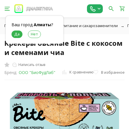
Ваш город
Алматы
?
Главная
Низкоуглеводное питание и сахарозаменители
Крекеры овсяные Bite с кокосом
и семенами чиа
Написать отзыв
К сравнению
В избранное
Бренд:
ООО "БиоФудЛаб"