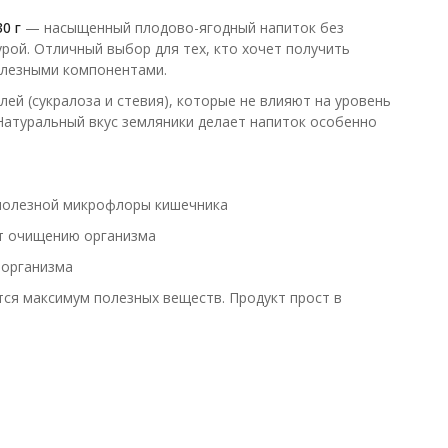
0 г
— насыщенный плодово-ягодный напиток без
рой. Отличный выбор для тех, кто хочет получить
олезными компонентами.
ей (сукралоза и стевия), которые не влияют на уровень
Натуральный вкус земляники делает напиток особенно
полезной микрофлоры кишечника
т очищению организма
 организма
ся максимум полезных веществ. Продукт прост в