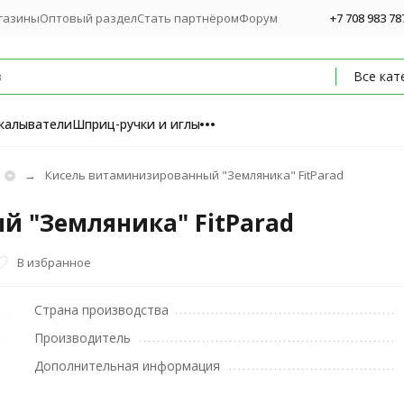
газины
Оптовый раздел
Стать партнёром
Форум
+7 708 983 78
Все кат
калыватели
Шприц-ручки и иглы
Кисель витаминизированный "Земляника" FitParad
 "Земляника" FitParad
В избранное
Страна производства
Производитель
Дополнительная информация