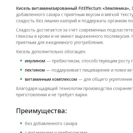
Кисель витаминизированный FitEffectum «Земляника», 3
добавленного сахара с приятным вкусом и мягкой тексту
сладость без лишних калорий и поддержать организм п
Сладость достигается за счёт современных подсластител
глюкозы в крови и не имеют выраженного послевкусия. 
приятным для ежедневного употребления.
Кисель дополнительно обогащён:
инулином
— пребиотиком, способствующим росту 
пектином
— поддерживает пищеварение и помогае
витаминным комплексом
— для общего укрепления
Благодаря щадящей технологии производства сохраняет
приготовлении и не требует варки.
Преимущества:
без добавленного сахара
с витаминами и пребиотиками