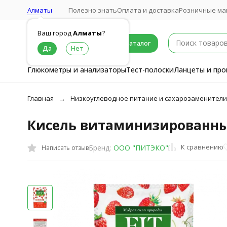
Алматы
Полезно знать
Оплата и доставка
Розничные ма
Ваш город
Алматы
?
Каталог
Глюкометры и анализаторы
Тест-полоски
Ланцеты и про
Главная
Низкоуглеводное питание и сахарозаменители
Кисель витаминизированный
К сравнению
Бренд:
ООО "ПИТЭКО"
Написать отзыв