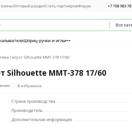
газины
Оптовый раздел
Стать партнёром
Форум
+7 708 983 78
Все кат
калыватели
Шприц-ручки и иглы
ема Силуэт Silhouette ММТ-378 17/60
 Silhouette ММТ-378 17/60
нению
В избранное
Страна производства
Производитель
Дополнительная информация