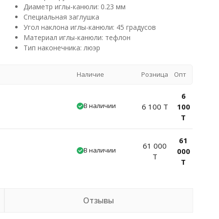
Диаметр иглы-канюли: 0.23 мм
Специальная заглушка
Угол наклона иглы-канюли: 45 градусов
Материал иглы-канюли: тефлон
Тип наконечника: люэр
Наличие
Розница
Опт
6
В наличии
6 100 T
100
T
61
61 000
В наличии
000
T
T
Отзывы