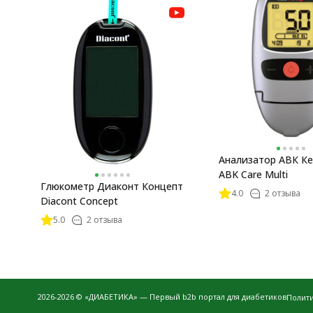
Анализатор ​АВК К
ABK Care Multi
Глюкометр Диаконт Концепт
4.0
2 отзыва
Diacont Concept
5.0
2 отзыва
2026-2026 © «ДИАБЕТИКА» — Первый b2b портал для диабетиков
Полит