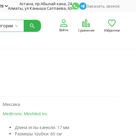
Астана, пр.Абылай хана, 24
78
Заказать звонок
Алматы, ул Каныша Сатпаева, 63
егории
Войти
Сравнение
Избранное
Мексика
Medtronic MiniMed Inc
Длина иглы-канюли: 17 мм
Размеры трубки: 60 см