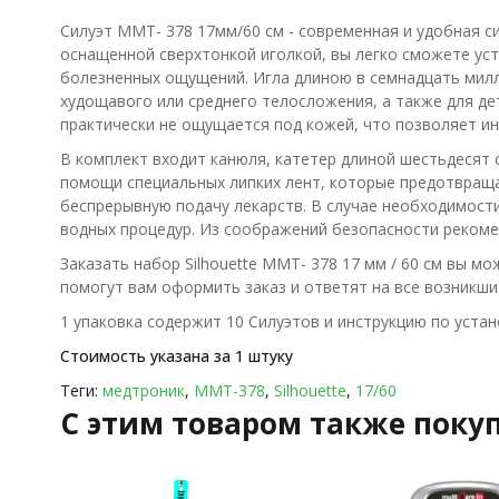
Силуэт ММТ- 378 17мм/60 см - современная и удобная си
оснащенной сверхтонкой иголкой, вы легко сможете ус
болезненных ощущений. Игла длиною в семнадцать мил
худощавого или среднего телосложения, а также для д
практически не ощущается под кожей, что позволяет и
В комплект входит канюля, катетер длиной шестьдесят 
помощи специальных липких лент, которые предотвращ
беспрерывную подачу лекарств. В случае необходимости
водных процедур. Из соображений безопасности рекоме
Заказать набор Silhouette ММТ- 378 17 мм / 60 см вы 
помогут вам оформить заказ и ответят на все возникши
1 упаковка содержит 10 Силуэтов и инструкцию по устан
Стоимость указана за 1 штуку
Теги:
медтроник
,
ММТ-378
,
Silhouette
,
17/60
C этим товаром также поку