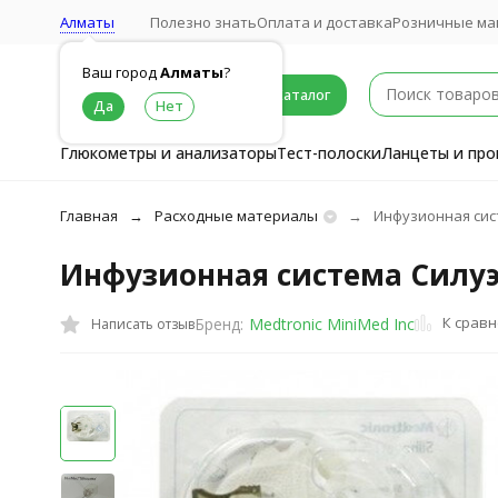
Алматы
Полезно знать
Оплата и доставка
Розничные ма
Ваш город
Алматы
?
Каталог
Глюкометры и анализаторы
Тест-полоски
Ланцеты и про
Главная
Расходные материалы
Инфузионная сист
Инфузионная система Силуэт
К срав
Бренд:
Medtronic MiniMed Inc
Написать отзыв