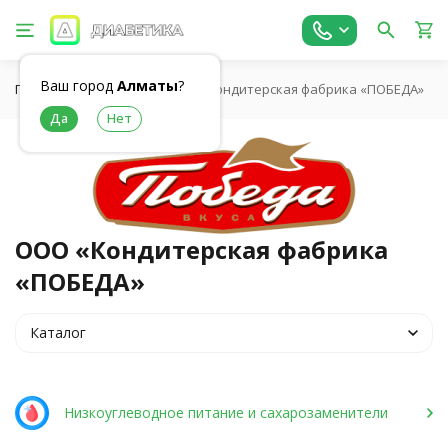
Ваш город
Алматы
?
Главная
Бренды
ООО «Кондитерская фабрика «ПОБЕДА»
ООО «Кондитерская фабрика
«ПОБЕДА»
Каталог
Низкоуглеводное питание и сахарозаменители