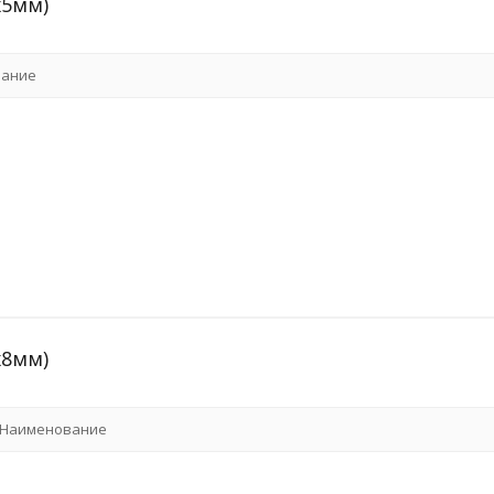
x5мм)
ание
x8мм)
Наименование