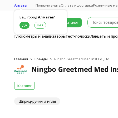
Алматы
Полезно знать
Оплата и доставка
Розничные ма
Ваш город
Алматы
?
Каталог
Глюкометры и анализаторы
Тест-полоски
Ланцеты и про
Главная
Бренды
Ningbo Greetmed Med Inst Co., Ltd.
Ningbo Greetmed Med Inst
Каталог
Шприц-ручки и иглы