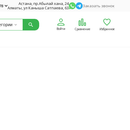
Астана, пр.Абылай хана, 24
78
Заказать звонок
Алматы, ул Каныша Сатпаева, 63
егории
Войти
Сравнение
Избранное