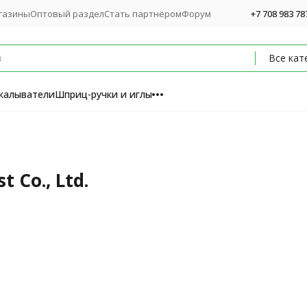
газины
Оптовый раздел
Стать партнёром
Форум
+7 708 983 78
Все кат
калыватели
Шприц-ручки и иглы
 Co., Ltd.