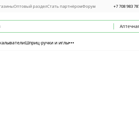
газины
Оптовый раздел
Стать партнёром
Форум
+7 708 983 78
калыватели
Шприц-ручки и иглы